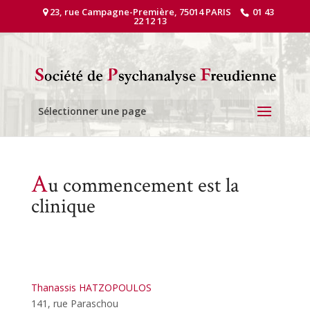
23, rue Campagne-Première, 75014 PARIS
01 43
22 12 13
Sélectionner une page
A
u commencement est la
clinique
Thanassis HATZOPOULOS
141, rue Paraschou